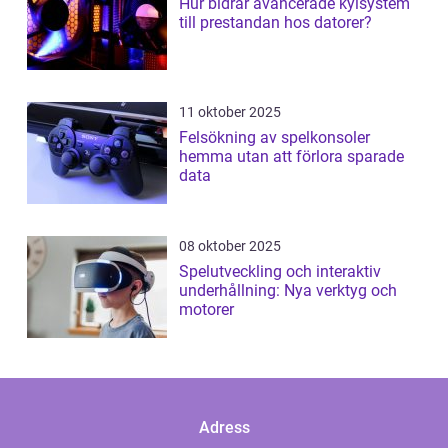
Hur bidrar avancerade kylsystem
till prestandan hos datorer?
11 oktober 2025
Felsökning av spelkonsoler
hemma utan att förlora sparade
data
08 oktober 2025
Spelutveckling och interaktiv
underhållning: Nya verktyg och
motorer
Adress