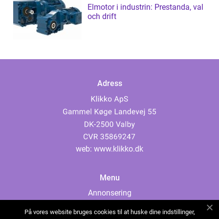
Elmotor i industrin: Prestanda, val
och drift
Adress
web:
www.klikko.dk
Menu
Annonsering
Om oss
På vores website bruges cookies til at huske dine indstillinger,