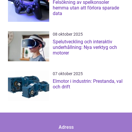
Felsökning av spelkonsoler
hemma utan att förlora sparade
data
08 oktober 2025
Spelutveckling och interaktiv
underhållning: Nya verktyg och
motorer
07 oktober 2025
Elmotor i industrin: Prestanda, val
och drift
Adress