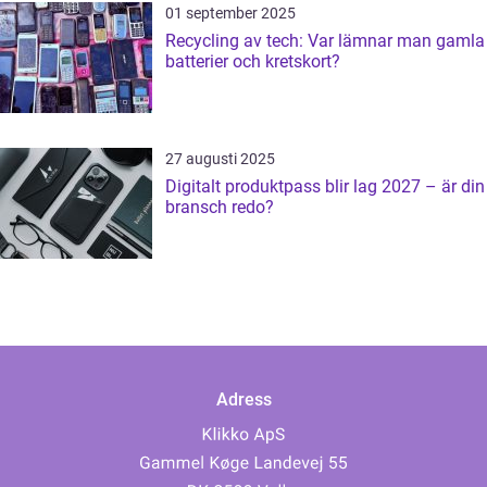
01 september 2025
Recycling av tech: Var lämnar man gamla
batterier och kretskort?
27 augusti 2025
Digitalt produktpass blir lag 2027 – är din
bransch redo?
Adress