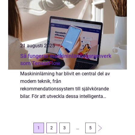
21 augusti 2025
Så fungerar maskininlärningsramverk
som TensorFlow
Maskininlärning har blivit en central del av
modern teknik, från
rekommendationssystem till självkörande
bilar. För att utveckla dessa intelligenta
system används ofta
maskininlärningsramverk som TensorFlow.
Dessa ...
1
2
3
…
5