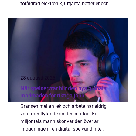
föråldrad elektronik, uttjänta batterier och
dammiga kretskort som blivit liggande...
28 augusti 2025
När spelservrar blir den nya globala
marknaden för riktiga jobb
Gränsen mellan lek och arbete har aldrig
varit mer flytande än den är idag. För
miljontals människor världen över är
inloggningen i en digital spelvärld inte