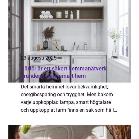
23 augusti 2025
Därför är ett säkert hemmanätverk
grunden i varje smart hem
Det smarta hemmet lovar bekvämlighet,
energibesparing och trygghet. Men bakom
varje uppkopplad lampa, smart högtalare
och uppkopplat larm finns en sak som håller
alltihop samman och som de flesta aldrig
tänker på: hemman&au...