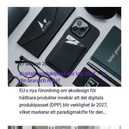
längre en flykt från vardagen, utan ...
27 augusti 2025
Digitalt produktpass blir lag 2027 – är
din bransch redo?
EU:s nya förordning om ekodesign för
hållbara produkter innebär att det digitala
produktpasset (DPP) blir verklighet år 2027,
vilket markerar ett paradigmskifte för den
europeiska marknaden. Syftet är att frä...