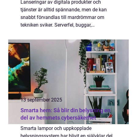
Lanseringar av digitala produkter och
tjänster är alltid spännande, men de kan
snabbt förvandlas till mardrömmar om
tekniken sviker. Serverfel, buggar,
betalningsproblem eller plötsliga
trafiktoppar kan skapa kaos och p&...
13 september 2025
Smarta hem: Så blir din belysning en
del av hemmets cybersäkerhet
Smarta lampor och uppkopplade
belysningssystem har blivit en självklar del