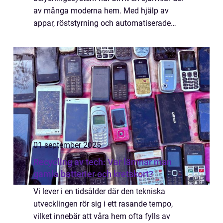
av många moderna hem. Med hjälp av
appar, röststyrning och automatiserade
funktioner kan vi skapa bekvämare,
energieffektivare och mer personliga mil...
01 september 2025
Recycling av tech: Var lämnar man
gamla batterier och kretskort?
Vi lever i en tidsålder där den tekniska
utvecklingen rör sig i ett rasande tempo,
vilket innebär att våra hem ofta fylls av