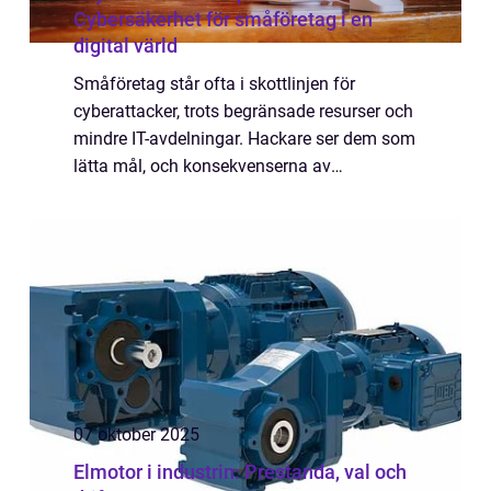
Cybersäkerhet för småföretag i en
digital värld
Småföretag står ofta i skottlinjen för
cyberattacker, trots begränsade resurser och
mindre IT-avdelningar. Hackare ser dem som
lätta mål, och konsekvenserna av
dataintrång kan vara förödande &ndas...
07 oktober 2025
Elmotor i industrin: Prestanda, val och