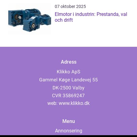
07 oktober 2025
Elmotor i industrin: Prestanda, val
och drift
Adress
web:
www.klikko.dk
Menu
Annonsering