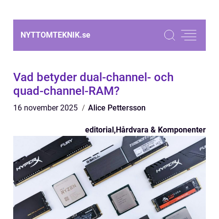
NYTTOMTEKNIK.
se
Vad betyder dual-channel- och
quad-channel-RAM?
16 november 2025
Alice Pettersson
editorial
,
Hårdvara & Komponenter