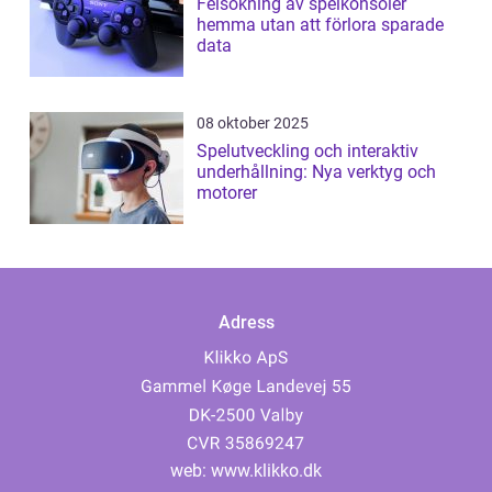
Felsökning av spelkonsoler
hemma utan att förlora sparade
data
08 oktober 2025
Spelutveckling och interaktiv
underhållning: Nya verktyg och
motorer
Adress
web:
www.klikko.dk