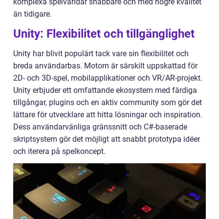
komplexa spelvärldar snabbare och med högre kvalitet
än tidigare.
Unity: Flexibilitet och tillgänglighet
Unity har blivit populärt tack vare sin flexibilitet och
breda användarbas. Motorn är särskilt uppskattad för
2D- och 3D-spel, mobilapplikationer och VR/AR-projekt.
Unity erbjuder ett omfattande ekosystem med färdiga
tillgångar, plugins och en aktiv community som gör det
lättare för utvecklare att hitta lösningar och inspiration.
Dess användarvänliga gränssnitt och C#-baserade
skriptsystem gör det möjligt att snabbt prototypa idéer
och iterera på spelkoncept.