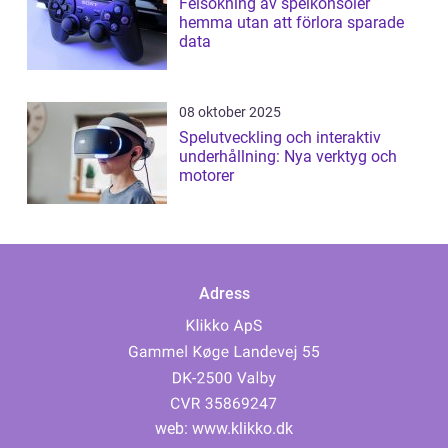
Felsökning av spelkonsoler
hemma utan att förlora sparade
data
08 oktober 2025
Spelutveckling och interaktiv
underhållning: Nya verktyg och
motorer
Adress
web:
www.klikko.dk