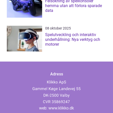
Felsökning av spelkonsoler
hemma utan att förlora sparade
data
08 oktober 2025
Spelutveckling och interaktiv
underhållning: Nya verktyg och
motorer
Adress
web:
www.klikko.dk