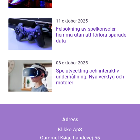
11 oktober 2025
Felsökning av spelkonsoler
hemma utan att förlora sparade
data
08 oktober 2025
Spelutveckling och interaktiv
underhållning: Nya verktyg och
motorer
Adress