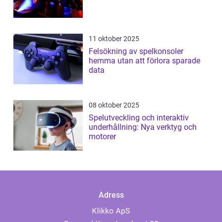
11 oktober 2025
Felsökning av spelkonsoler
hemma utan att förlora sparade
data
08 oktober 2025
Spelutveckling och interaktiv
underhållning: Nya verktyg och
motorer
Adress