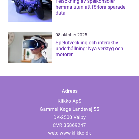
Felsökning av spelkonsoler
hemma utan att förlora sparade
data
08 oktober 2025
Spelutveckling och interaktiv
underhållning: Nya verktyg och
motorer
Adress
web:
www.klikko.dk