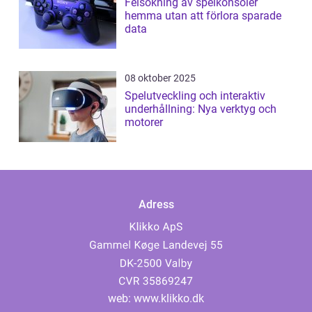
Felsökning av spelkonsoler
hemma utan att förlora sparade
data
08 oktober 2025
Spelutveckling och interaktiv
underhållning: Nya verktyg och
motorer
Adress
web:
www.klikko.dk