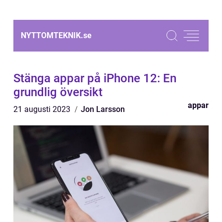
NYTTOMTEKNIK.
se
Stänga appar på iPhone 12: En
grundlig översikt
appar
21 augusti 2023
Jon Larsson