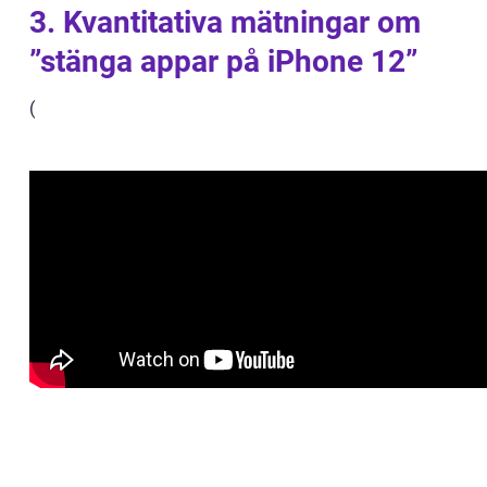
3. Kvantitativa mätningar om
”stänga appar på iPhone 12”
(