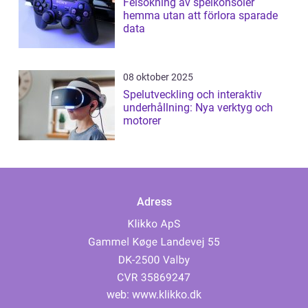
Felsökning av spelkonsoler
hemma utan att förlora sparade
data
08 oktober 2025
Spelutveckling och interaktiv
underhållning: Nya verktyg och
motorer
Adress
web:
www.klikko.dk