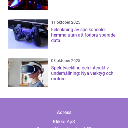
11 oktober 2025
Felsökning av spelkonsoler
hemma utan att förlora sparade
data
08 oktober 2025
Spelutveckling och interaktiv
underhållning: Nya verktyg och
motorer
Adress