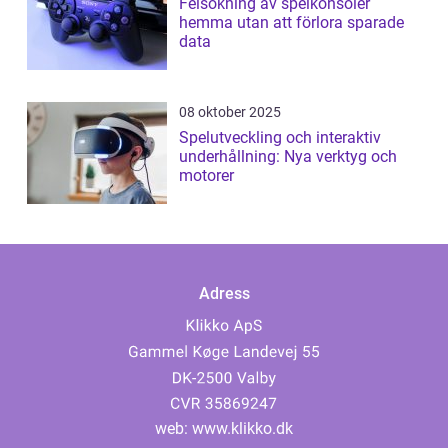
Felsökning av spelkonsoler
hemma utan att förlora sparade
data
08 oktober 2025
Spelutveckling och interaktiv
underhållning: Nya verktyg och
motorer
Adress
web:
www.klikko.dk