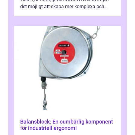
det möjligt att skapa mer komplexa och
engagera...
Balansblock: En oumbärlig komponent
för industriell ergonomi