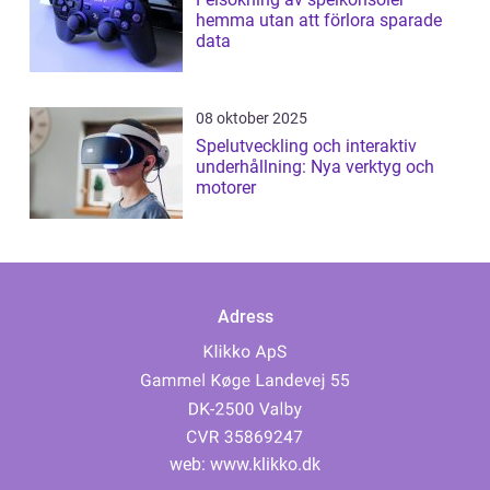
hemma utan att förlora sparade
data
08 oktober 2025
Spelutveckling och interaktiv
underhållning: Nya verktyg och
motorer
Adress
web:
www.klikko.dk