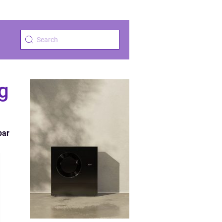
g
par