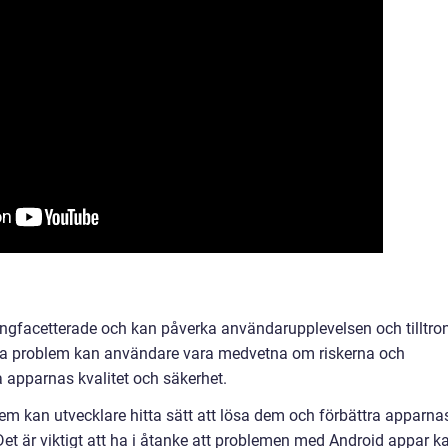
gfacetterade och kan påverka användarupplevelsen och tilltro
essa problem kan användare vara medvetna om riskerna och
ra apparnas kvalitet och säkerhet.
em kan utvecklare hitta sätt att lösa dem och förbättra apparna
t är viktigt att ha i åtanke att problemen med Android appar k