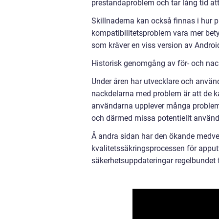
prestandaproblem och tar lång tid att
Skillnaderna kan också finnas i hur p
kompatibilitetsproblem vara mer bet
som kräver en viss version av Androi
Historisk genomgång av för- och na
Under åren har utvecklare och använ
nackdelarna med problem är att de ka
användarna upplever många problem 
och därmed missa potentiellt använd
Å andra sidan har den ökande medvete
kvalitetssäkringsprocessen för appu
säkerhetsuppdateringar regelbundet f