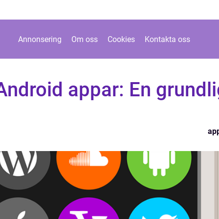
Annonsering
Om oss
Cookies
Kontakta oss
ndroid appar: En grundli
ap