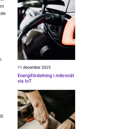
om
nde
n
11 december 2025
Energifördelning i mikronät
via IoT
ll