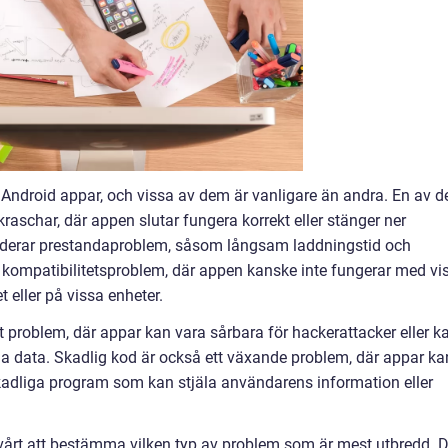
 Android appar, och vissa av dem är vanligare än andra. En av d
aschar, där appen slutar fungera korrekt eller stänger ner
luderar prestandaproblem, såsom långsam laddningstid och
 kompatibilitetsproblem, där appen kanske inte fungerar med vi
 eller på vissa enheter.
gt problem, där appar kan vara sårbara för hackerattacker eller k
ga data. Skadlig kod är också ett växande problem, där appar ka
 skadliga program som kan stjäla användarens information eller
 svårt att bestämma vilken typ av problem som är mest utbredd. D