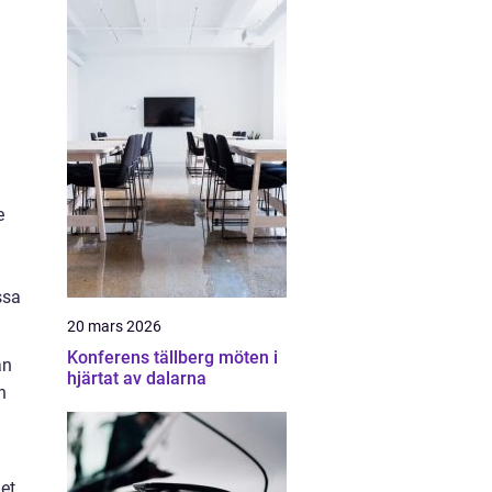
e
ssa
20 mars 2026
Konferens tällberg möten i
an
hjärtat av dalarna
n
et