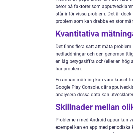
beror på faktorer som apputvecklaren
står inför vissa problem. Det är dock
problem som kan drabba en stor mä
Kvantitativa mätnin
Det finns flera sätt att mäta problem
nedladdningar och den genomsnittlig
en låg betygssiffra och/eller en hög 
har problem.
En annan mätning kan vara kraschfr
Google Play Console, där apputveckla
analysera dessa data kan utvecklaren
Skillnader mellan o
Problemen med Android appar kan var
exempel kan en app med periodiska k