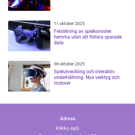
11 oktober 2025
Felsökning av spelkonsoler
hemma utan att förlora sparade
data
08 oktober 2025
Spelutveckling och interaktiv
underhållning: Nya verktyg och
motorer
Adress