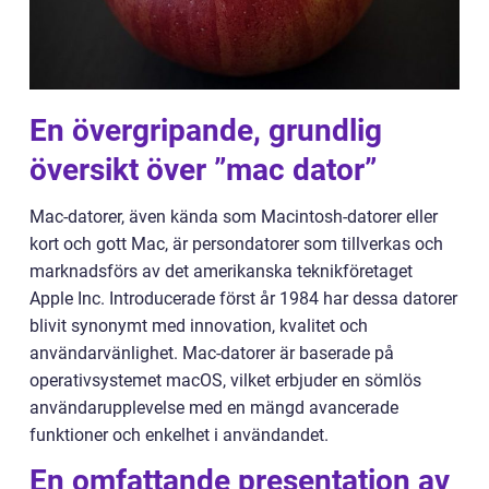
En övergripande, grundlig
översikt över ”mac dator”
Mac-datorer, även kända som Macintosh-datorer eller
kort och gott Mac, är persondatorer som tillverkas och
marknadsförs av det amerikanska teknikföretaget
Apple Inc. Introducerade först år 1984 har dessa datorer
blivit synonymt med innovation, kvalitet och
användarvänlighet. Mac-datorer är baserade på
operativsystemet macOS, vilket erbjuder en sömlös
användarupplevelse med en mängd avancerade
funktioner och enkelhet i användandet.
En omfattande presentation av