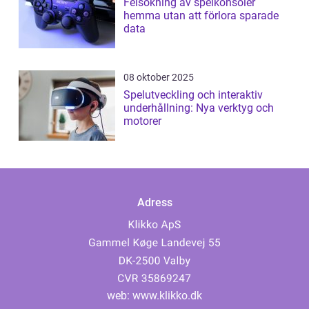
Felsökning av spelkonsoler
hemma utan att förlora sparade
data
08 oktober 2025
Spelutveckling och interaktiv
underhållning: Nya verktyg och
motorer
Adress
web:
www.klikko.dk