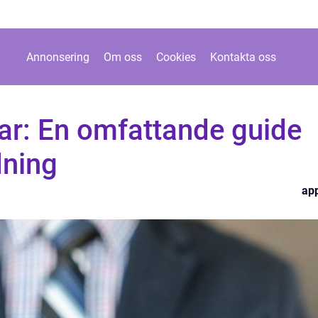
Annonsering
Om oss
Cookies
Kontakta oss
ar: En omfattande guide
dning
ap