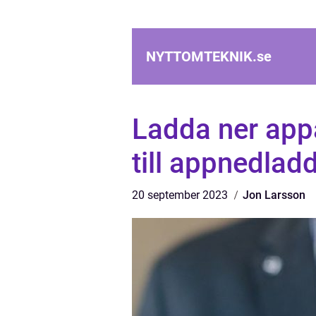
NYTTOMTEKNIK.
se
Ladda ner app
till appnedlad
20 september 2023
Jon Larsson