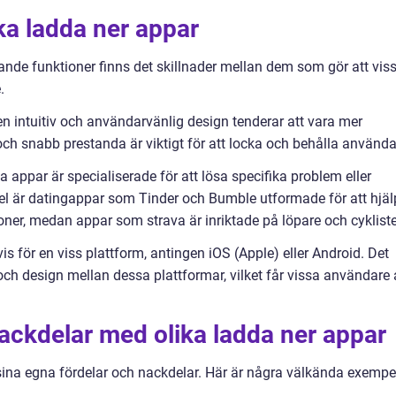
ika ladda ner appar
nde funktioner finns det skillnader mellan dem som gör att vis
.
 intuitiv och användarvänlig design tenderar att vara mer
ch snabb prestanda är viktigt för att locka och behålla använda
a appar är specialiserade för att lösa specifika problem eller
mpel är datingappar som Tinder och Bumble utformade för att hjä
oner, medan appar som strava är inriktade på löpare och cykliste
is för en viss plattform, antingen iOS (Apple) eller Android. Det
 och design mellan dessa plattformar, vilket får vissa användare 
nackdelar med olika ladda ner appar
sina egna fördelar och nackdelar. Här är några välkända exempe