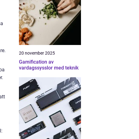
sa
re.
20 november 2025
Gamification av
vardagssysslor med teknik
lpa
r.
att
l: