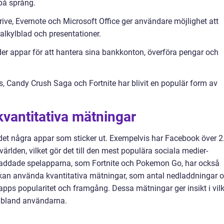
på språng.
ive, Evernote och Microsoft Office ger användare möjlighet att
alkylblad och presentationer.
er appar för att hantera sina bankkonton, överföra pengar och
s, Candy Crush Saga och Fortnite har blivit en populär form av
vantitativa mätningar
s det några appar som sticker ut. Exempelvis har Facebook över 2
ärlden, vilket gör det till den mest populära sociala medier-
laddade spelapparna, som Fortnite och Pokemon Go, har också
e kan använda kvantitativa mätningar, som antal nedladdningar 
apps popularitet och framgång. Dessa mätningar ger insikt i vil
 bland användarna.