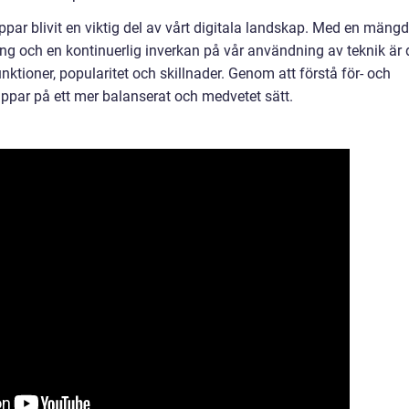
ar blivit en viktig del av vårt digitala landskap. Med en mängd
ing och en kontinuerlig inverkan på vår användning av teknik är 
nktioner, popularitet och skillnader. Genom att förstå för- och
appar på ett mer balanserat och medvetet sätt.