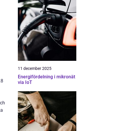
11 december 2025
Energifördelning i mikronät
.8
via IoT
och
ka