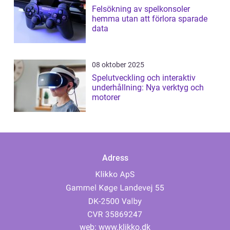
Felsökning av spelkonsoler
hemma utan att förlora sparade
data
08 oktober 2025
Spelutveckling och interaktiv
underhållning: Nya verktyg och
motorer
Adress
web:
www.klikko.dk