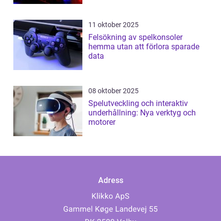
11 oktober 2025
Felsökning av spelkonsoler
hemma utan att förlora sparade
data
08 oktober 2025
Spelutveckling och interaktiv
underhållning: Nya verktyg och
motorer
Adress