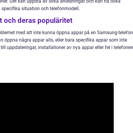
ner. Det kan uppstå av olika anledningar och kan ha olika
specifika situation och telefonmodell.
t och deras populäritet
 problemet med att inte kunna öppna appar på en Samsung-telefon
 öppna några appar alls, eller bara specifika appar som inte
ill uppdateringar, installationer av nya appar eller fel i telefone