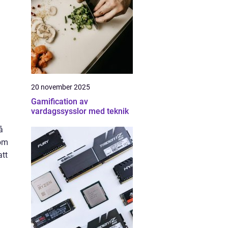
20 november 2025
Gamification av
vardagssysslor med teknik
å
som
tt