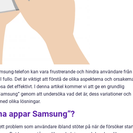
msung-telefon kan vara frustrerande och hindra användare från
l fullo. Det är viktigt att förstå de olika aspekterna och orsakern
a det effektivt. I denna artikel kommer vi att ge en grundlig
Samsung” genom att undersöka vad det är, dess variationer och
med olika lösningar.
pna appar Samsung”?
tt problem som användare ibland stöter på när de försöker star