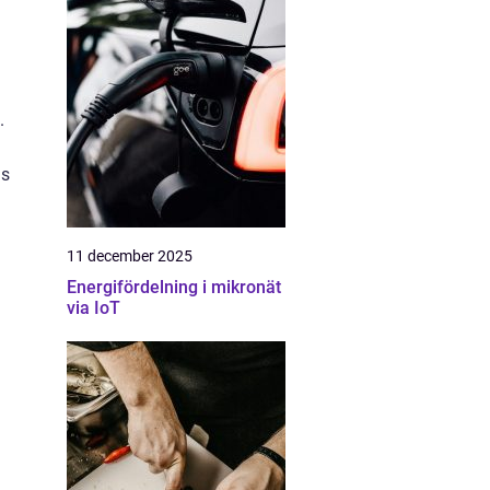
.
ns
11 december 2025
Energifördelning i mikronät
via IoT