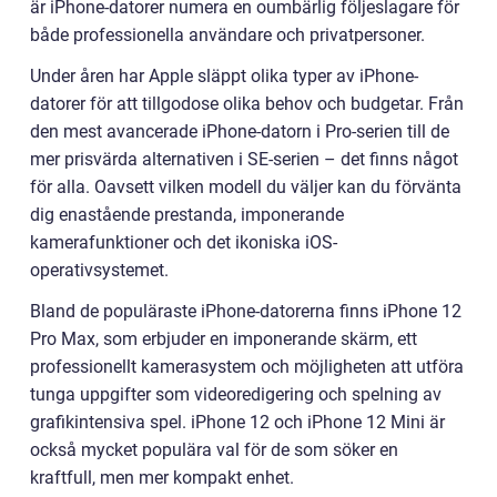
är iPhone-datorer numera en oumbärlig följeslagare för
både professionella användare och privatpersoner.
Under åren har Apple släppt olika typer av iPhone-
datorer för att tillgodose olika behov och budgetar. Från
den mest avancerade iPhone-datorn i Pro-serien till de
mer prisvärda alternativen i SE-serien – det finns något
för alla. Oavsett vilken modell du väljer kan du förvänta
dig enastående prestanda, imponerande
kamerafunktioner och det ikoniska iOS-
operativsystemet.
Bland de populäraste iPhone-datorerna finns iPhone 12
Pro Max, som erbjuder en imponerande skärm, ett
professionellt kamerasystem och möjligheten att utföra
tunga uppgifter som videoredigering och spelning av
grafikintensiva spel. iPhone 12 och iPhone 12 Mini är
också mycket populära val för de som söker en
kraftfull, men mer kompakt enhet.