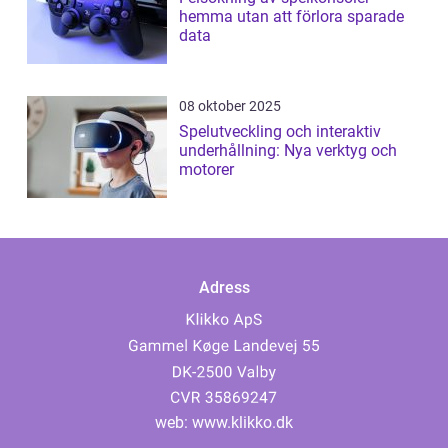
hemma utan att förlora sparade
data
08 oktober 2025
Spelutveckling och interaktiv
underhållning: Nya verktyg och
motorer
Adress
web:
www.klikko.dk