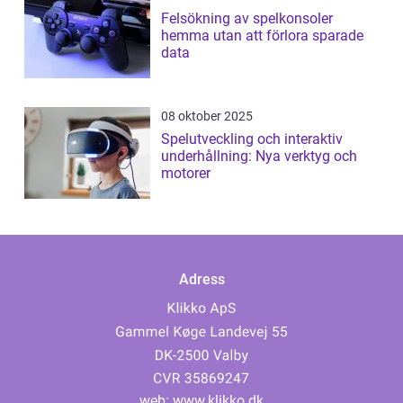
Felsökning av spelkonsoler
hemma utan att förlora sparade
data
08 oktober 2025
Spelutveckling och interaktiv
underhållning: Nya verktyg och
motorer
Adress
web:
www.klikko.dk