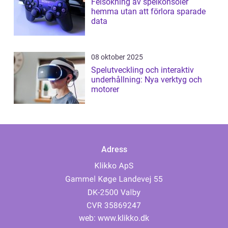
Felsökning av spelkonsoler
hemma utan att förlora sparade
data
08 oktober 2025
Spelutveckling och interaktiv
underhållning: Nya verktyg och
motorer
Adress
web:
www.klikko.dk