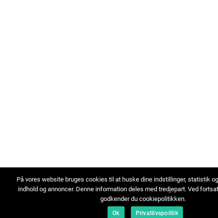
På vores website bruges cookies til at huske dine indstillinger, statistik o
indhold og annoncer. Denne information deles med tredjepart. Ved fortsa
godkender du cookiepolitikken.
Ok
Privatlivspolitik