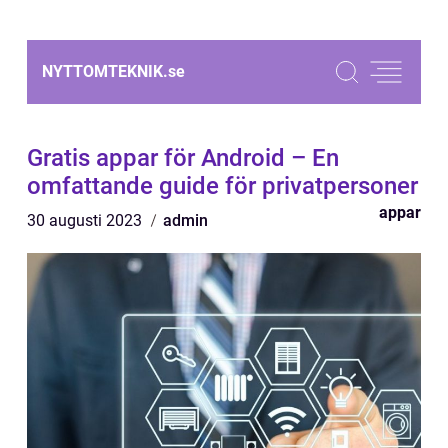
NYTTOMTEKNIK.
se
Gratis appar för Android – En
omfattande guide för privatpersoner
appar
30 augusti 2023
admin