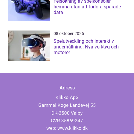
Felsökning av spelkonsoler
hemma utan att förlora sparade
data
08 oktober 2025
Spelutveckling och interaktiv
underhållning: Nya verktyg och
motorer
Adress
web:
www.klikko.dk