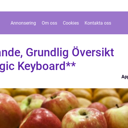
Annonsering
Om oss
Cookies
Kontakta oss
nde, Grundlig Översikt
gic Keyboard**
Ap