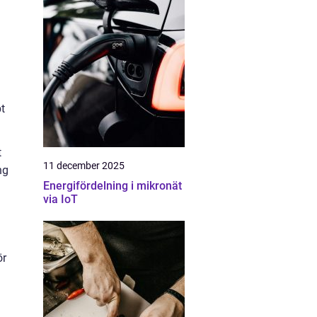
t
t
11 december 2025
ng
Energifördelning i mikronät
via IoT
ör