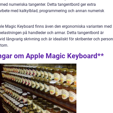
d med numeriska tangenter. Detta tangentbord ger extra
r arbete med kalkylblad, programmering och annan numerisk
ple Magic Keyboard finns även den ergonomiska varianten med
belastningen på handleder och armar. Detta tangentbord är
id långvarig skrivning och är idealiskt för skribenter och person
torn.
ingar om Apple Magic Keyboard**