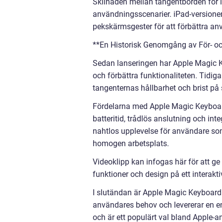
Skilnaden mellan tangentborden för iP
användningsscenarier. iPad-versione
pekskärmsgester för att förbättra an
**En Historisk Genomgång av För- o
Sedan lanseringen har Apple Magic K
och förbättra funktionaliteten. Tidiga
tangenternas hållbarhet och brist på 
Fördelarna med Apple Magic Keyboard
batteritid, trådlös anslutning och i
nahtlos upplevelse för användare som
homogen arbetsplats.
Videoklipp kan infogas här för att g
funktioner och design på ett interaktiv
I slutändan är Apple Magic Keyboard e
användares behov och levererar en en
och är ett populärt val bland Apple-a