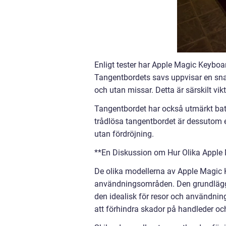
Enligt tester har Apple Magic Keyboa
Tangentbordets savs uppvisar en snab
och utan missar. Detta är särskilt vik
Tangentbordet har också utmärkt batt
trådlösa tangentbordet är dessutom e
utan fördröjning.
**En Diskussion om Hur Olika Apple 
De olika modellerna av Apple Magic Ke
användningsområden. Den grundlägga
den idealisk för resor och användnin
att förhindra skador på handleder o