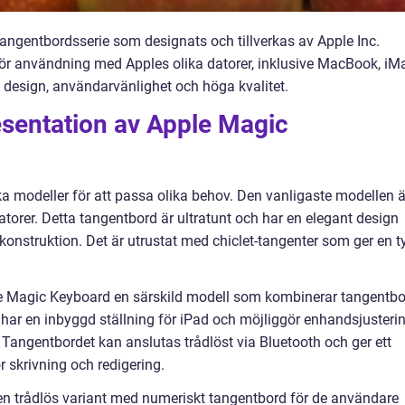
angentbordsserie som designats och tillverkas av Apple Inc.
för användning med Apples olika datorer, inklusive MacBook, iM
a design, användarvänlighet och höga kvalitet.
sentation av Apple Magic
ka modeller för att passa olika behov. Den vanligaste modellen ä
torer. Detta tangentbord är ultratunt och har en elegant design
struktion. Det är utrustat med chiclet-tangenter som ger en t
le Magic Keyboard en särskild modell som kombinerar tangentb
har en inbyggd ställning för iPad och möjliggör enhandsjusteri
 Tangentbordet kan anslutas trådlöst via Bluetooth och ger ett
r skrivning och redigering.
en trådlös variant med numeriskt tangentbord för de användare