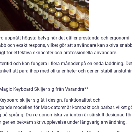
rd uppnått högsta betyg när det gäller prestanda och ergonomi.
b och exakt respons, vilket gör att användare kan skriva snabb
tigt för effektiva skribenter och professionella användare.
eritid och kan fungera i flera månader på en enda laddning. De
nkelt att para ihop med olika enheter och ger en stabil anslutni
Magic Keyboard Skiljer sig från Varandra**
yboard skiljer sig åt i design, funktionalitet och
nde modellen för Mac-datorer är kompakt och bärbar, vilket g
g på språng. Den ergonomiska varianten är särskilt designad för
ch ger en bekväm skrivupplevelse under långvarig användning.