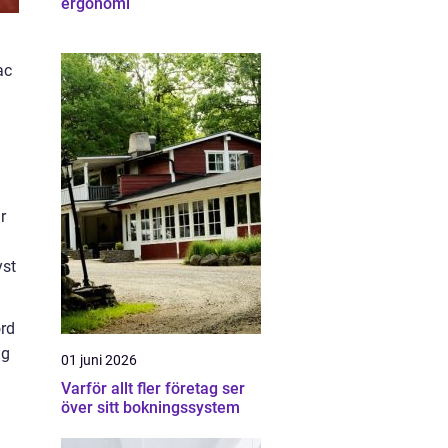
ergonomi
ac
r
yst
ord
ng
01 juni 2026
Varför allt fler företag ser
över sitt bokningssystem