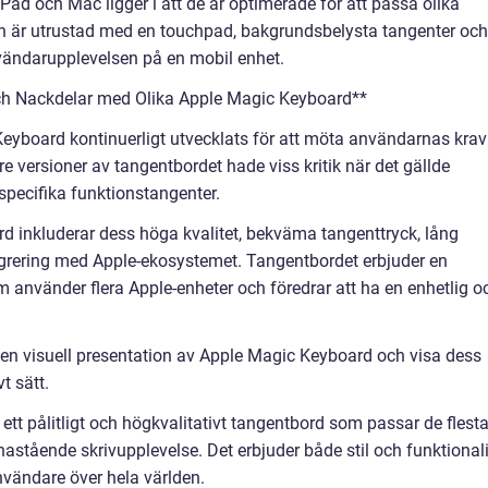
ad och Mac ligger i att de är optimerade för att passa olika
n är utrustad med en touchpad, bakgrundsbelysta tangenter och
vändarupplevelsen på en mobil enhet.
ch Nackdelar med Olika Apple Magic Keyboard**
eyboard kontinuerligt utvecklats för att möta användarnas krav
re versioner av tangentbordet hade viss kritik när det gällde
specifika funktionstangenter.
 inkluderar dess höga kvalitet, bekväma tangenttryck, lång
ntegrering med Apple-ekosystemet. Tangentbordet erbjuder en
 använder flera Apple-enheter och föredrar att ha en enhetlig o
e en visuell presentation av Apple Magic Keyboard och visa dess
t sätt.
tt pålitligt och högkvalitativt tangentbord som passar de flest
astående skrivupplevelse. Det erbjuder både stil och funktionali
nvändare över hela världen.