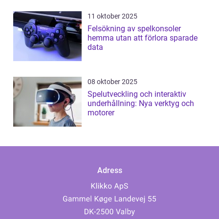
11 oktober 2025
Felsökning av spelkonsoler
hemma utan att förlora sparade
data
08 oktober 2025
Spelutveckling och interaktiv
underhållning: Nya verktyg och
motorer
Adress