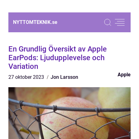
NYTTOMTEKNIK.
se
En Grundlig Översikt av Apple
EarPods: Ljudupplevelse och
Variation
Apple
27 oktober 2023
Jon Larsson