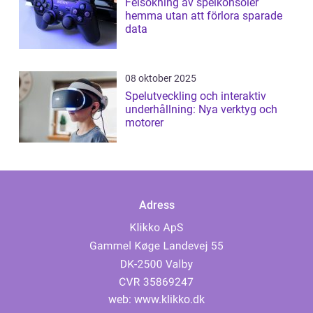
Felsökning av spelkonsoler
hemma utan att förlora sparade
data
08 oktober 2025
Spelutveckling och interaktiv
underhållning: Nya verktyg och
motorer
Adress
web:
www.klikko.dk