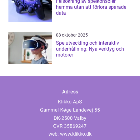
Felsökning av spelkonsoler
hemma utan att förlora sparade
data
08 oktober 2025
Spelutveckling och interaktiv
underhållning: Nya verktyg och
motorer
Adress
web:
www.klikko.dk