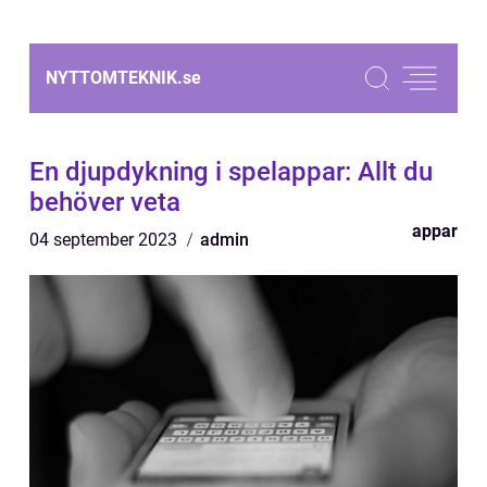
NYTTOMTEKNIK.
se
En djupdykning i spelappar: Allt du
behöver veta
appar
04 september 2023
admin