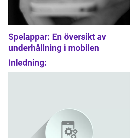
Spelappar: En översikt av
underhållning i mobilen
Inledning: