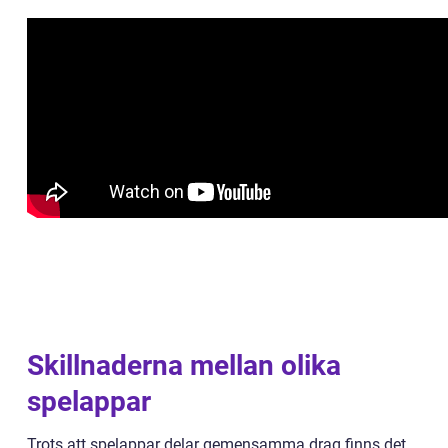
Skillnaderna mellan olika
spelappar
Trots att spelappar delar gemensamma drag finns det