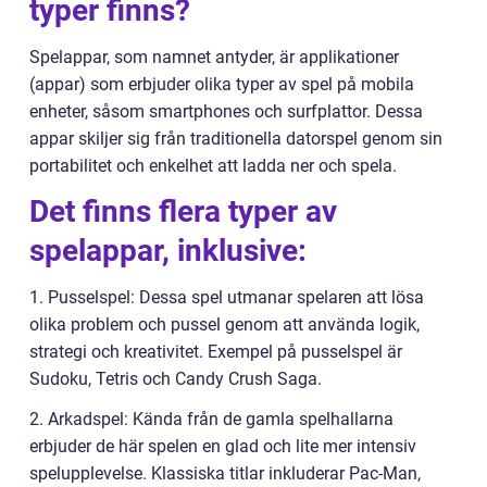
typer finns?
Spelappar, som namnet antyder, är applikationer
(appar) som erbjuder olika typer av spel på mobila
enheter, såsom smartphones och surfplattor. Dessa
appar skiljer sig från traditionella datorspel genom sin
portabilitet och enkelhet att ladda ner och spela.
Det finns flera typer av
spelappar, inklusive:
1. Pusselspel: Dessa spel utmanar spelaren att lösa
olika problem och pussel genom att använda logik,
strategi och kreativitet. Exempel på pusselspel är
Sudoku, Tetris och Candy Crush Saga.
2. Arkadspel: Kända från de gamla spelhallarna
erbjuder de här spelen en glad och lite mer intensiv
spelupplevelse. Klassiska titlar inkluderar Pac-Man,