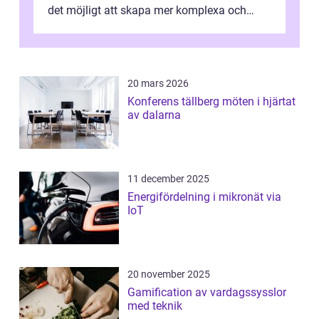
det möjligt att skapa mer komplexa och
engagera...
20 mars 2026
Konferens tällberg möten i hjärtat
av dalarna
11 december 2025
Energifördelning i mikronät via
IoT
20 november 2025
Gamification av vardagssysslor
med teknik