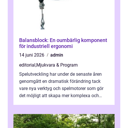
Balansblock: En oumbärlig komponent
för industriell ergonomi
14 juni 2026
admin
editorial
,
Mjukvara & Program
Spelutveckling har under de senaste åren
genomgått en dramatisk förändring tack
vare nya verktyg och spelmotorer som gör
det möjligt att skapa mer komplexa och
engagera...