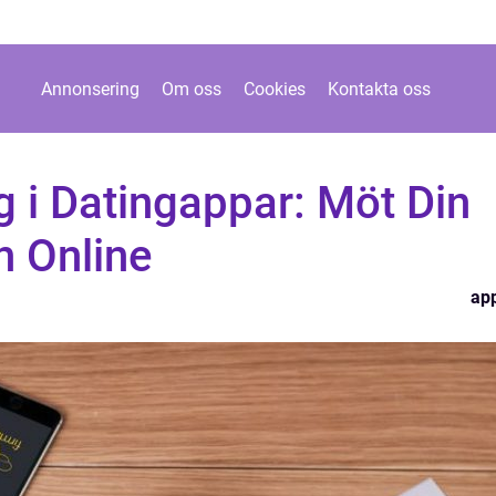
Annonsering
Om oss
Cookies
Kontakta oss
 i Datingappar: Möt Din
h Online
ap