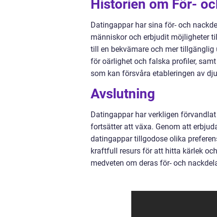
Historien om För- o
Datingappar har sina för- och nackdel
människor och erbjudit möjligheter ti
till en bekvämare och mer tillgänglig
för oärlighet och falska profiler, s
som kan försvåra etableringen av djup
Avslutning
Datingappar har verkligen förvandlat
fortsätter att växa. Genom att erbjuda
datingappar tillgodose olika prefer
kraftfull resurs för att hitta kärlek 
medveten om deras för- och nackdela