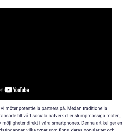
 vi möter potentiella partners på. Medan traditionella
ränsade till vårt sociala nätverk eller slumpmässiga möten,
 möjligheter direkt i våra smartphones. Denna artikel ger en
atingappar, vilka typer som finns, deras popularitet och