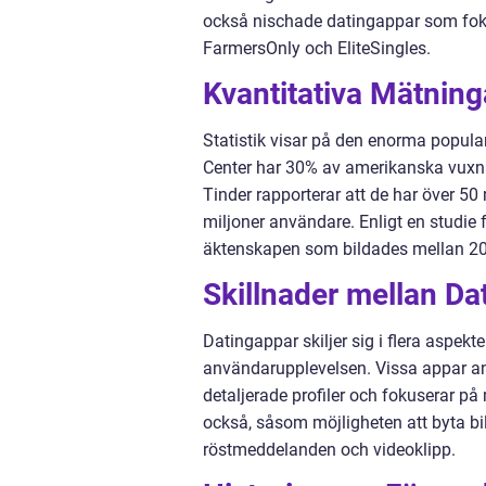
också nischade datingappar som fokus
FarmersOnly och EliteSingles.
Kvantitativa Mätnin
Statistik visar på den enorma popula
Center har 30% av amerikanska vuxna
Tinder rapporterar att de har över 5
miljoner användare. Enligt en studie 
äktenskapen som bildades mellan 2005
Skillnader mellan Da
Datingappar skiljer sig i flera aspek
användarupplevelsen. Vissa appar a
detaljerade profiler och fokuserar på 
också, såsom möjligheten att byta b
röstmeddelanden och videoklipp.