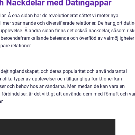
ch Nackdelar med Datingappar
ar. Å ena sidan har de revolutionerat sättet vi möter nya
ll mer spännande och diversifierade relationer. De har gjort dati
 upplevelse. Å andra sidan finns det också nackdelar, såsom ris
amt beroendeframkallande beteende och överflöd av valmöjligheter
are relationer.
 dejtinglandskapet, och deras popularitet och användarantal
 olika typer av upplevelser och tillgängliga funktioner kan
enser och behov hos användarna. Men medan de kan vara en
och förbindelser, är det viktigt att använda dem med förnuft och va
r.