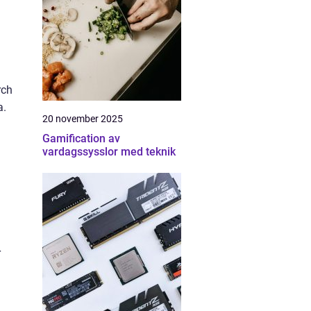
rch
a.
20 november 2025
Gamification av
vardagssysslor med teknik
r