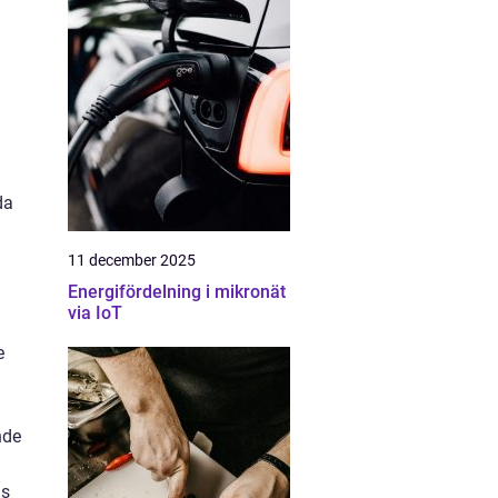
da
11 december 2025
Energifördelning i mikronät
via IoT
e
nde
ns