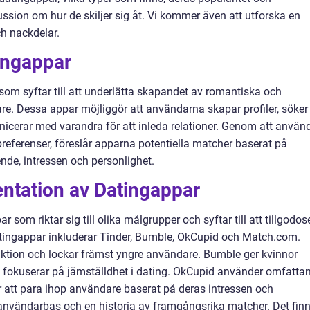
ssion om hur de skiljer sig åt. Vi kommer även att utforska en
h nackdelar.
ingappar
som syftar till att underlätta skapandet av romantiska och
re. Dessa appar möjliggör att användarna skapar profiler, söker
icerar med varandra för att inleda relationer. Genom att använ
eferenser, föreslår apparna potentiella matcher baserat på
nde, intressen och personlighet.
ntation av Datingappar
r som riktar sig till olika målgrupper och syftar till att tillgodos
tingappar inkluderar Tinder, Bumble, OkCupid och Match.com.
unktion och lockar främst yngre användare. Bumble ger kvinnor
h fokuserar på jämställdhet i dating. OkCupid använder omfatta
r att para ihop användare baserat på deras intressen och
 användarbas och en historia av framgångsrika matcher. Det fin