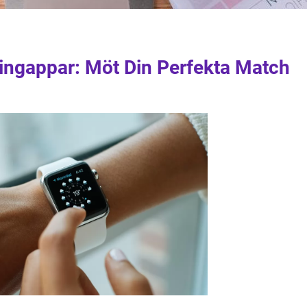
tingappar: Möt Din Perfekta Match