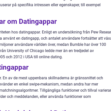
erar på specifika intressen eller egenskaper, till exempel
gar om Datingappar
riteten hos datingappar. Enligt en undersökning från Pew Resea
 använt en datingapp, och antalet användare fortsätter att väx
0 miljoner användare världen över, medan Bumble har över 100
från University of Chicago ledde mer än en tredjedel av
 och 2012 i USA till online dating.
tingappar
ter. En av de mest uppenbara skillnaderna är gränssnittet och
nvänder en enkel swipe-mekanism, medan andra har mer
matchningsalgoritmer. Tillgängliga funktioner och tillval variera
ilder och meddelanden, eller använda funktioner som