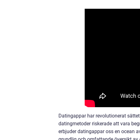
Datingappar har revolutionerat sättet
datingmetoder riskerade att vara beg
erbjuder datingappar oss en ocean av
grundlig och omfattande översikt av d