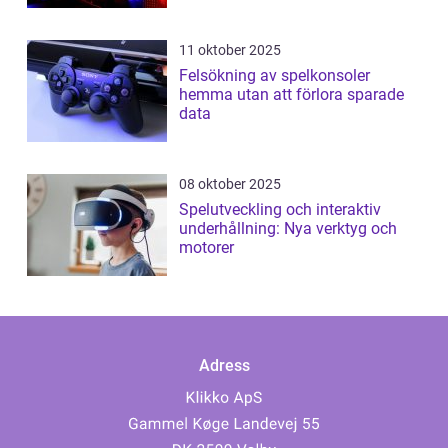
11 oktober 2025
Felsökning av spelkonsoler
hemma utan att förlora sparade
data
08 oktober 2025
Spelutveckling och interaktiv
underhållning: Nya verktyg och
motorer
Adress