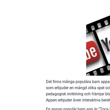
Det finns många populära barn appar
som erbjuder en mängd olika spel och
pedagogisk inriktning och främjar bl
Appen erbjuder även interaktiva berätt
En annan populär barn app är ”Toca Li