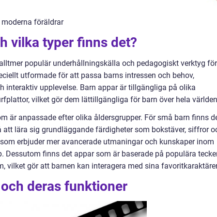
r moderna föräldrar
 vilka typer finns det?
 alltmer populär underhållningskälla och pedagogiskt verktyg för
peciellt utformade för att passa barns intressen och behov,
 interaktiv upplevelse. Barn appar är tillgängliga på olika
lattor, vilket gör dem lättillgängliga för barn över hela världen
om är anpassade efter olika åldersgrupper. För små barn finns d
tt lära sig grundläggande färdigheter som bokstäver, siffror o
par som erbjuder mer avancerade utmaningar och kunskaper inom
. Dessutom finns det appar som är baserade på populära tecke
, vilket gör att barnen kan interagera med sina favoritkaraktärer
 och deras funktioner