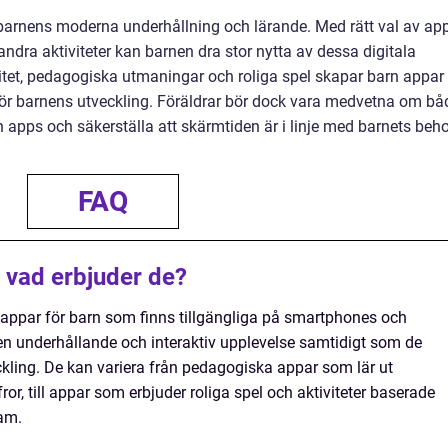
v barnens moderna underhållning och lärande. Med rätt val av ap
ndra aktiviteter kan barnen dra stor nytta av dessa digitala
vitet, pedagogiska utmaningar och roliga spel skapar barn appar
för barnens utveckling. Föräldrar bör dock vara medvetna om bå
apps och säkerställa att skärmtiden är i linje med barnets beh
FAQ
 vad erbjuder de?
 appar för barn som finns tillgängliga på smartphones och
 en underhållande och interaktiv upplevelse samtidigt som de
kling. De kan variera från pedagogiska appar som lär ut
or, till appar som erbjuder roliga spel och aktiviteter baserade
ram.