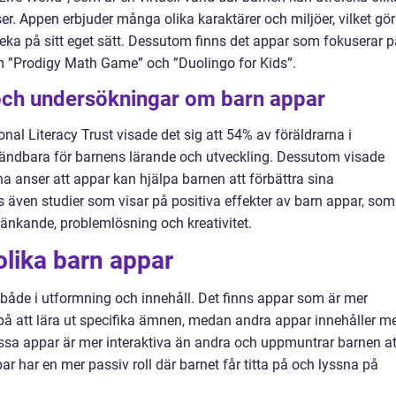
er. Appen erbjuder många olika karaktärer och miljöer, vilket gör
leka på sitt eget sätt. Dessutom finns det appar som fokuserar p
 ”Prodigy Math Game” och ”Duolingo for Kids”.
 och undersökningar om barn appar
nal Literacy Trust visade det sig att 54% av föräldrarna i
vändbara för barnens lärande och utveckling. Dessutom visade
a anser att appar kan hjälpa barnen att förbättra sina
 även studier som visar på positiva effekter av barn appar, som
tänkande, problemlösning och kreativitet.
olika barn appar
t, både i utformning och innehåll. Det finns appar som är mer
på att lära ut specifika ämnen, medan andra appar innehåller m
Vissa appar är mer interaktiva än andra och uppmuntrar barnen at
ar har en mer passiv roll där barnet får titta på och lyssna på