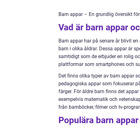
Barn appar – En grundlig översikt fö
Vad är barn appar och
Barn appar har på senare år blivit en
barn i olika åldrar. Dessa appar är s
samtidigt som de erbjuder en rolig och
plattformar som smartphones och surfp
Det finns olika typer av barn appar s
pedagogiska appar som fokuserar på a
färger. För äldre barn finns det ap
exempelvis matematik och vetenskap
från barnböcker, filmer och tv-program
Populära barn appar