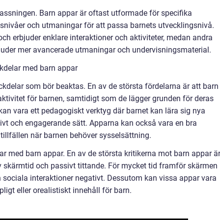
passningen. Barn appar är oftast utformade för specifika
tsnivåer och utmaningar för att passa barnets utvecklingsnivå.
och erbjuder enklare interaktioner och aktiviteter, medan andra
erbjuder mer avancerade utmaningar och undervisningsmaterial.
ckdelar med barn appar
ckdelar som bör beaktas. En av de största fördelarna är att barn
ktivitet för barnen, samtidigt som de lägger grunden för deras
kan vara ett pedagogiskt verktyg där barnet kan lära sig nya
tivt och engagerande sätt. Apparna kan också vara en bra
tillfällen när barnen behöver sysselsättning.
ar med barn appar. En av de största kritikerna mot barn appar ä
v skärmtid och passivt tittande. För mycket tid framför skärmen
sociala interaktioner negativt. Dessutom kan vissa appar vara
igt eller orealistiskt innehåll för barn.