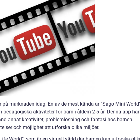
 på marknaden idag. En av de mest kända är ”Sago Mini World”
 pedagogiska aktiviteter för barn i åldern 2-5 år. Denna app har
and annat kreativitet, problemlösning och fantasi hos barnen.
elser och möjlighet att utforska olika miljöer.
fe World”, som är en virtuell värld där barnen kan utforska olik