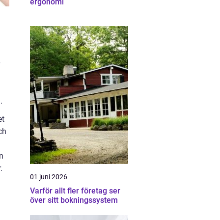
ergonomi
.
et
ch
n
.
01 juni 2026
Varför allt fler företag ser
över sitt bokningssystem