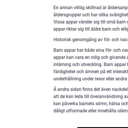
En annan viktig skillnad är åldersan
åldersgrupper och har olika svårighe
Vissa appar vänder sig till små barn 
appar riktar sig till äldre barn och 
Historisk genomgång av för- och na
Barn appar har både sina för- och na
appar kan vara en rolig och givande a
inlärning och utveckling. Barn appar 
färdigheter och ämnen på ett interak
underhållning under resor eller andra 
Å andra sidan finns det även nackdel
att de kan leda till överanvändning a
kan påverka barnets sömn, hälsa och 
dåligt utformade eller innehålla olämpl