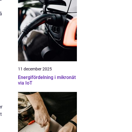
å
11 december 2025
Energifördelning i mikronät
via IoT
er
t