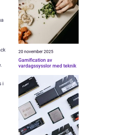
sa
ack
20 november 2025
Gamification av
.
vardagssysslor med teknik
 i