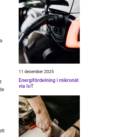
da
11 december 2025
Energifördelning i mikronät
t
via IoT
de
ett