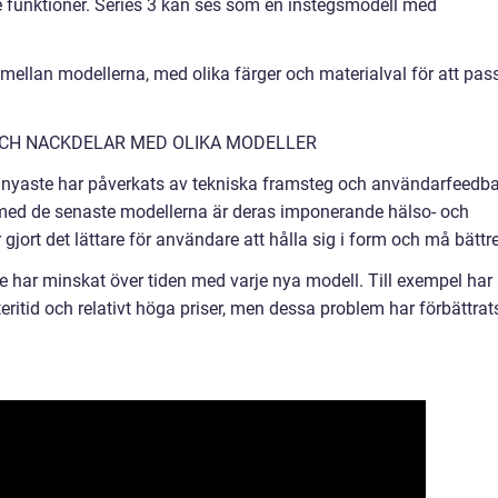
e funktioner. Series 3 kan ses som en instegsmodell med
 mellan modellerna, med olika färger och materialval för att pas
OCH NACKDELAR MED OLIKA MODELLER
 nyaste har påverkats av tekniska framsteg och användarfeedb
a med de senaste modellerna är deras imponerande hälso- och
jort det lättare för användare att hålla sig i form och må bättre
har minskat över tiden med varje nya modell. Till exempel har
ritid och relativt höga priser, men dessa problem har förbättrats