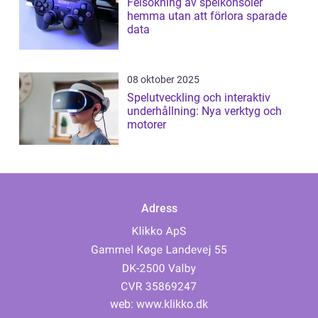
Felsökning av spelkonsoler
hemma utan att förlora sparade
data
08 oktober 2025
Spelutveckling och interaktiv
underhållning: Nya verktyg och
motorer
Adress
web:
www.klikko.dk