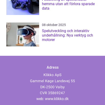
hemma utan att förlora sparade
data
08 oktober 2025
Spelutveckling och interaktiv
underhållning: Nya verktyg och
motorer
Adress
web:
www.klikko.dk