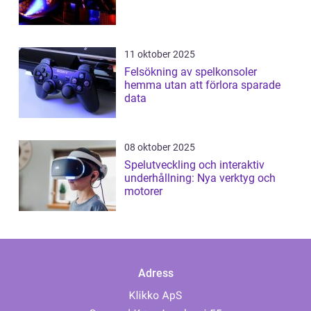
11 oktober 2025
Felsökning av spelkonsoler
hemma utan att förlora sparade
data
08 oktober 2025
Spelutveckling och interaktiv
underhållning: Nya verktyg och
motorer
Adress