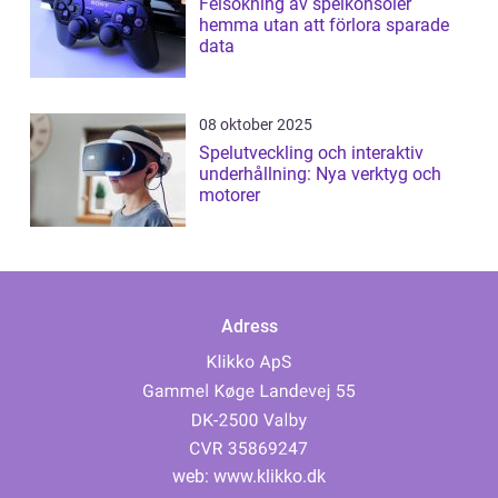
Felsökning av spelkonsoler
hemma utan att förlora sparade
data
08 oktober 2025
Spelutveckling och interaktiv
underhållning: Nya verktyg och
motorer
Adress
web:
www.klikko.dk