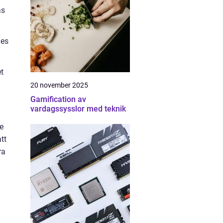
as
les
t
20 november 2025
Gamification av
vardagssysslor med teknik
e
tt
ra