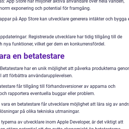
as: App Store har miljoner aktiva användare över hela världen,
 enorm exponering och potential för framgång.
 appar på App Store kan utvecklare generera intäkter och bygga 
ppdateringar: Registrerade utvecklare har tidig tillgång till de
 nya funktioner, vilket ger dem en konkurrensfördel.
vara en betatestare
 Betatestare har en unik möjlighet att påverka produkterna gen
ll att förbättra användarupplevelsen.
atestare får tillgång till förhandsversioner av apparna och
ch rapportera eventuella buggar eller problem.
ara en betatestare får utvecklare möjlighet att lära sig av andr
 lösningar på olika tekniska utmaningar.
yperna av utvecklare inom Apple Developer, är det viktigt att