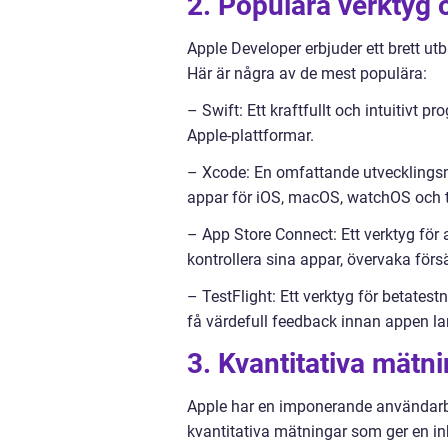
2. Populära verktyg 
Apple Developer erbjuder ett brett utb
Här är några av de mest populära:
– Swift: Ett kraftfullt och intuitivt
Apple-plattformar.
– Xcode: En omfattande utvecklingsmi
appar för iOS, macOS, watchOS och 
– App Store Connect: Ett verktyg för
kontrollera sina appar, övervaka förs
– TestFlight: Ett verktyg för betatest
få värdefull feedback innan appen la
3. Kvantitativa mätn
Apple har en imponerande användarb
kvantitativa mätningar som ger en in