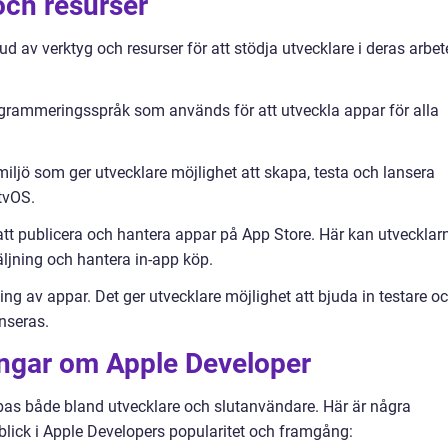
och resurser
ud av verktyg och resurser för att stödja utvecklare i deras arbet
 programmeringsspråk som används för att utveckla appar för alla
ljö som ger utvecklare möjlighet att skapa, testa och lansera
tvOS.
 att publicera och hantera appar på App Store. Här kan utvecklar
äljning och hantera in-app köp.
ning av appar. Det ger utvecklare möjlighet att bjuda in testare o
nseras.
ingar om Apple Developer
as både bland utvecklare och slutanvändare. Här är några
blick i Apple Developers popularitet och framgång: