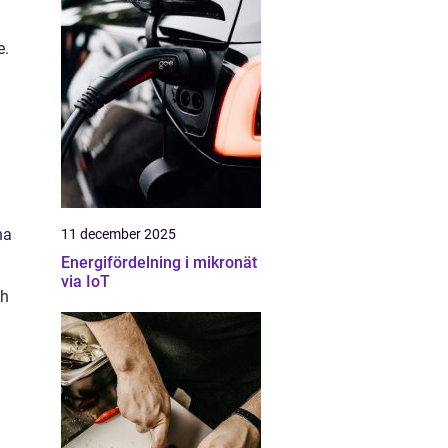
e.
na
11 december 2025
Energifördelning i mikronät
via IoT
ch