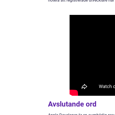
notera att registrerade utvecklare har
Avslutande ord