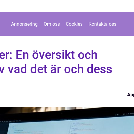
Annonsering
Om oss
Cookies
Kontakta oss
r: En översikt och
v vad det är och dess
Ap