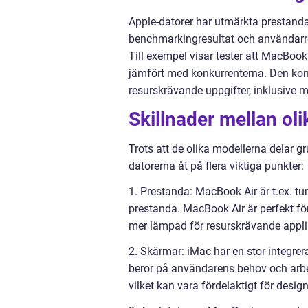
Apple-datorer har utmärkta prestanda 
benchmarkingresultat och användarre
Till exempel visar tester att MacBoo
jämfört med konkurrenterna. Den komb
resurskrävande uppgifter, inklusive 
Skillnader mellan ol
Trots att de olika modellerna delar g
datorerna åt på flera viktiga punkter:
1. Prestanda: MacBook Air är t.ex. t
prestanda. MacBook Air är perfekt f
mer lämpad för resurskrävande applik
2. Skärmar: iMac har en stor integr
beror på användarens behov och arbet
vilket kan vara fördelaktigt för design