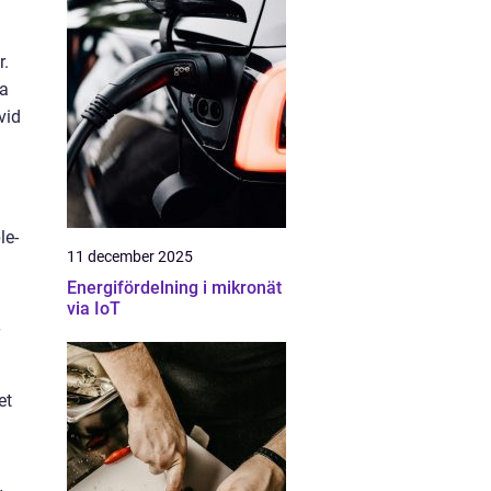
r.
da
vid
le-
11 december 2025
Energifördelning i mikronät
via IoT
et