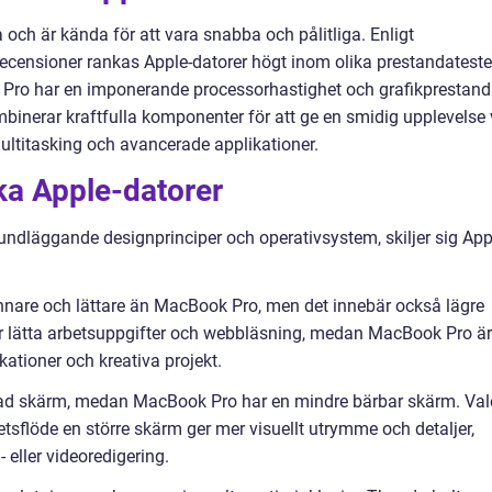
och är kända för att vara snabba och pålitliga. Enligt
censioner rankas Apple-datorer högt inom olika prestandateste
k Pro har en imponerande processorhastighet och grafikprestan
inerar kraftfulla komponenter för att ge en smidig upplevelse 
multitasking och avancerade applikationer.
ika Apple-datorer
rundläggande designprinciper och operativsystem, skiljer sig App
unnare och lättare än MacBook Pro, men det innebär också lägre
ör lätta arbetsuppgifter och webbläsning, medan MacBook Pro är
ationer och kreativa projekt.
erad skärm, medan MacBook Pro har en mindre bärbar skärm. Val
sflöde en större skärm ger mer visuellt utrymme och detaljer,
- eller videoredigering.