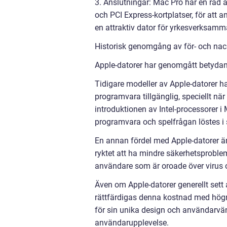
3. Anslutningar: Mac Pro har en rad 
och PCI Express-kortplatser, för att a
en attraktiv dator för yrkesverksamma
Historisk genomgång av för- och nac
Apple-datorer har genomgått betydan
Tidigare modeller av Apple-datorer 
programvara tillgänglig, speciellt nä
introduktionen av Intel-processorer
programvara och spelfrågan löstes i 
En annan fördel med Apple-datorer är 
ryktet att ha mindre säkerhetsproble
användare som är oroade över virus 
Även om Apple-datorer generellt sett
rättfärdigas denna kostnad med högre 
för sin unika design och användarvän
användarupplevelse.