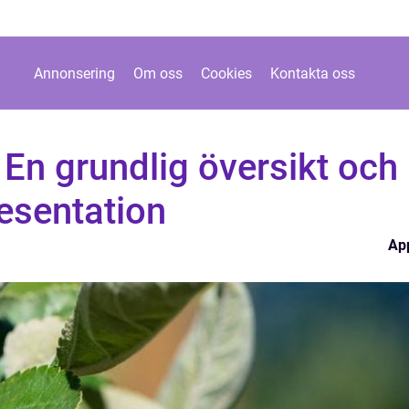
Annonsering
Om oss
Cookies
Kontakta oss
 En grundlig översikt och
esentation
Ap