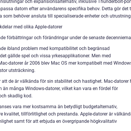
anslutningar och expansionsalternativ, inklusive Thunderbolt-por
npassa datorn efter användarens specifika behov. Detta gör det ti
 som behöver ansluta till specialiserade enheter och utrustning
kdelar med olika Apple-datorer
de förbättringar och förändringar under de senaste decennierna
hade ibland problem med kompatibilitet och begränsad
r det gällde spel och vissa yrkesapplikationer. Men med
 i Mac-datorer år 2006 blev Mac OS mer kompatibelt med Window
stor utsträckning.
att de är välkända för sin stabilitet och hastighet. Mac-datorer 
m än många Windows-datorer, vilket kan vara en fördel för
och skadlig kod.
 anses vara mer kostsamma än betydligt budgetalternativ,
kvalitet, tillförlitlighet och prestanda. Apple-datorer är välkän
lighet samt för att erbjuda en övergripande högkvalitativ