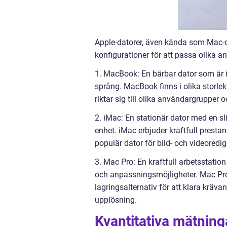
Apple-datorer, även kända som Mac-da
konfigurationer för att passa olika a
1. MacBook: En bärbar dator som är 
språng. MacBook finns i olika storle
riktar sig till olika användargrupper o
2. iMac: En stationär dator med en s
enhet. iMac erbjuder kraftfull presta
populär dator för bild- och videoredig
3. Mac Pro: En kraftfull arbetsstati
och anpassningsmöjligheter. Mac Pro
lagringsalternativ för att klara kräv
upplösning.
Kvantitativa mätnin