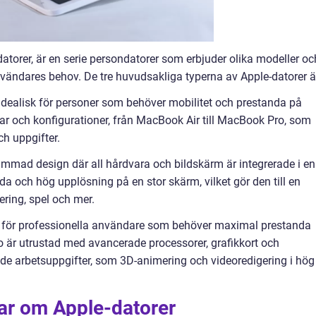
torer, är en serie persondatorer som erbjuder olika modeller oc
nvändares behov. De tre huvudsakliga typerna av Apple-datorer ä
idealisk för personer som behöver mobilitet och prestanda på
kar och konfigurationer, från MacBook Air till MacBook Pro, som
ch uppgifter.
limmad design där all hårdvara och bildskärm är integrerade i en
nda och hög upplösning på en stor skärm, vilket gör den till en
ering, spel och mer.
on för professionella användare som behöver maximal prestanda
 är utrustad med avancerade processorer, grafikkort och
ande arbetsuppgifter, som 3D-animering och videoredigering i hög
gar om Apple-datorer