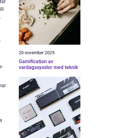
tar
ll
.
.
20 november 2025
Gamification av
s-
vardagssysslor med teknik
har
da