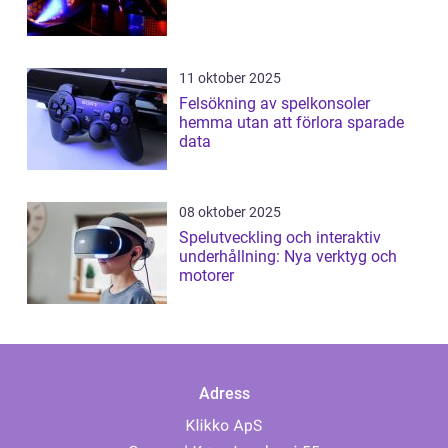
11 oktober 2025
Felsökning av spelkonsoler
hemma utan att förlora sparade
data
08 oktober 2025
Spelutveckling och interaktiv
underhållning: Nya verktyg och
motorer
Adress