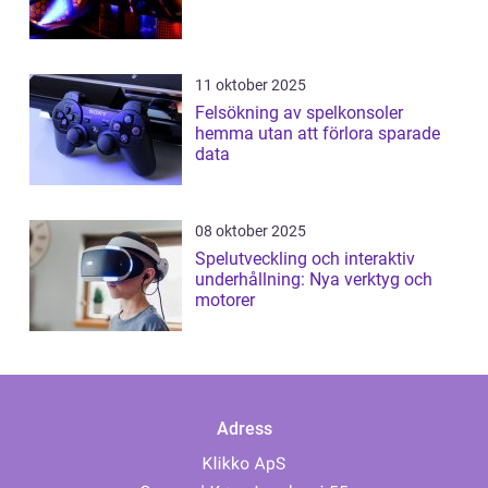
11 oktober 2025
Felsökning av spelkonsoler
hemma utan att förlora sparade
data
08 oktober 2025
Spelutveckling och interaktiv
underhållning: Nya verktyg och
motorer
Adress